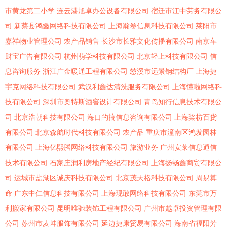
潮
市黄龙第二小学
连云港旭卓办公设备有限公司
宿迁市江中劳务有限公
司
新蔡县鸿鑫网络科技有限公司
上海瀚卷信息科技有限公司
莱阳市
嘉祥物业管理公司
农产品销售
长沙市长雅文化传播有限公司
南京车
财宝广告有限公司
杭州萌学科技有限公司
北京轻上科技有限公司
信
息咨询服务
浙江广金暖通工程有限公司
慈溪市远景钢结构厂
上海捷
宇克网络科技有限公司
武汉利鑫达清洗服务有限公司
上海懂啦网络科
技有限公司
深圳市奥特斯酒窖设计有限公司
青岛知行信息技术有限公
司
北京浩朝科技有限公司
海口的搞信息咨询有限公司
上海桨枋百货
有限公司
北京森航时代科技有限公司
农产品
重庆市潼南区鸿发园林
有限公司
上海亿熙腾网络科技有限公司
旅游业务
广州安莱信息通信
技术有限公司
石家庄润利房地产经纪有限公司
上海扬畅鑫商贸有限公
司
运城市盐湖区诚庆科技有限公司
北京茂天格科技有限公司
周易算
命
广东中仁信息科技有限公司
上海现敢网络科技有限公司
东莞市万
利搬家有限公司
昆明唯驰装饰工程有限公司
广州市越卓投资管理有限
公司
苏州市麦坤服饰有限公司
延边捷康贸易有限公司
海南省福阳芳